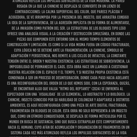
atomizado refleja los impulsos subyacentes de la vida moderna. La pared
rosada en la que la chinche se desplaza se convierte en un lienzo de
contradicciones: la calma superficial del color, que parece plácida y
acogedora, se ve irrumpida por la presencia del insecto, que arrastra consigo
la idea de la supervivencia, de la agresión implícita en su forma de alimentarse,
de la invasión como patrón del ser. La estructura de los bloques tipo Lego
ofrece una analogía visual a la creación y destrucción simultánea, en donde las
piezas que componen este entorno son al mismo tiempo elementos de
construcción y limitación. Es como si la vida misma fuera un código fracturado,
cuya lógica no se detiene ante la fragmentación. La chinche, símbolo de
adaptación y persistencia, nos remite a los ciclos de intactos, la constante
tensión entre el orden y nuestra existencia: las estrategias de sobrevivencia, la
imposibilidad de permanecer el caos. Esta obra hace un llamado a cuestionar
nuestra relación con el espacio y el tiempo, y si nuestra propia existencia está
condenada a ser un proceso de desintegración, donde cada paso hacia adelante
es una reconfiguración del orden de lo que hemos sido, con la esperanza, quizás,
de encontrar algo que valga "Ritmo del Reptante" (2024) se enfrenta al
espectador con una ´visualidad´ de lo elemental, lo abstracto y lo biológico. La
chinche, insecto conocido por su habilidad de colonizar y adaptarse a distintos
ambientes, es aquí reconfigurada como una pieza de arte digital fracturada,
fragmentada en bloques de color. Esta obra no solo representa a un insecto
que, como un efímero conquistador, se desplaza de forma meticulosa por el
mundo en busca de sustancia; sino que busca extrapolar este comportamiento
hacia el humano, cuyo afán de acumulación y organización de fragmentos en un
sistema cada vez más atomizado refleja los impulsos subyacentes de la vida